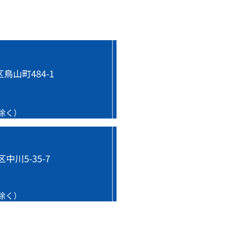
サービス一覧
鳥山町484-1
アクセス
を除く）
会社概要
採用情報
中川5-35-7
保証・施工保証
を除く）