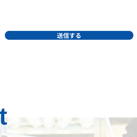
送信する
t