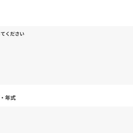
意
・年式
任意