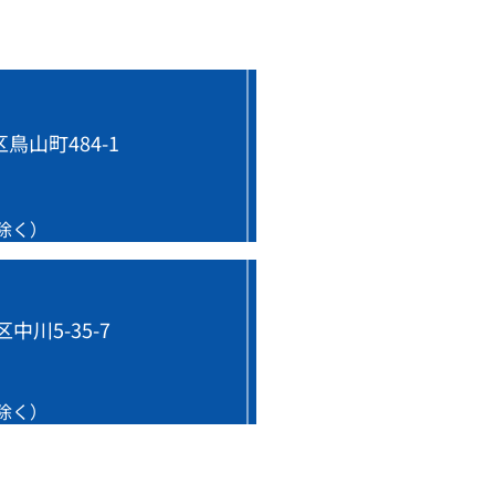
サービス一覧
鳥山町484-1
アクセス
を除く）
会社概要
採用情報
中川5-35-7
保証・施工保証
を除く）