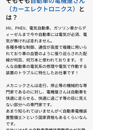
そもそも
自動車の電機屋さん
（カーエレクトロニクス）
と
は？
HV、PHEV、電気自動車、ガソリン車からデ
ィーゼルまで今や自動車には電気が必須、電
気が無ければ走れません。
各種多様な制御、通信が高度で複雑に用いら
れており車の血管のように張り巡らされた配
線が何百、何万本と使われております。 そ
んな自動車の電気系の修理や電気で作動する
装置のトラブルに特化したお仕事です！
メカニックさんは走行、停止等の機械的な専
門家であるのに対し、電機屋さんは自動車を
快適に走らせる、快適に過ごす等の目に見え
ない部分への専門家です。
あまり知られてはいませんが＜自動車電機装
置整備士＞という国家資格もあるくらいなん
です。